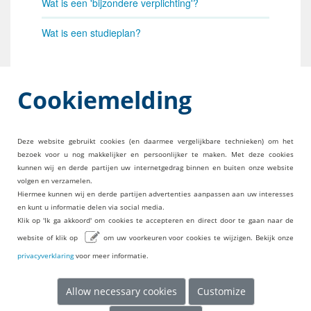
Wat is een 'bijzondere verplichting'?
Wat is een studieplan?
Disclaimer
Cookiemelding
Kan ik rechten ontlenen aan de informatie op deze
website?
Deze website gebruikt cookies (en daarmee vergelijkbare technieken) om het
bezoek voor u nog makkelijker en persoonlijker te maken. Met deze cookies
kunnen wij en derde partijen uw internetgedrag binnen en buiten onze website
CONTACT
volgen en verzamelen.
Hiermee kunnen wij en derde partijen advertenties aanpassen aan uw interesses
Bureau Schakelzone Recht
en kunt u informatie delen via social media.
bureauschakelzone@ou.nl
Klik op 'Ik ga akkoord' om cookies te accepteren en direct door te gaan naar de
045 576 2888
website of klik op
om uw voorkeuren voor cookies te wijzigen. Bekijk onze
VOOR STUDENTEN
privacyverklaring
voor meer informatie.
Informatie over tentaminering
Informatie over inschrijvingen
Allow necessary cookies
Customize
FAQ